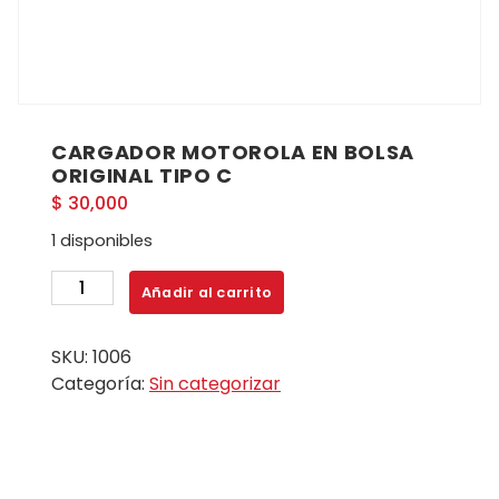
CARGADOR MOTOROLA EN BOLSA
ORIGINAL TIPO C
$
30,000
1 disponibles
CARGADOR
Añadir al carrito
MOTOROLA
EN
SKU:
1006
BOLSA
Categoría:
Sin categorizar
ORIGINAL
TIPO
C
cantidad