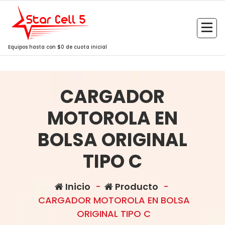
Saltar
al
contenido
Equipos hasta con $0 de cuota inicial
CARGADOR
MOTOROLA EN
BOLSA ORIGINAL
TIPO C
Inicio
-
Producto
-
CARGADOR MOTOROLA EN BOLSA
ORIGINAL TIPO C