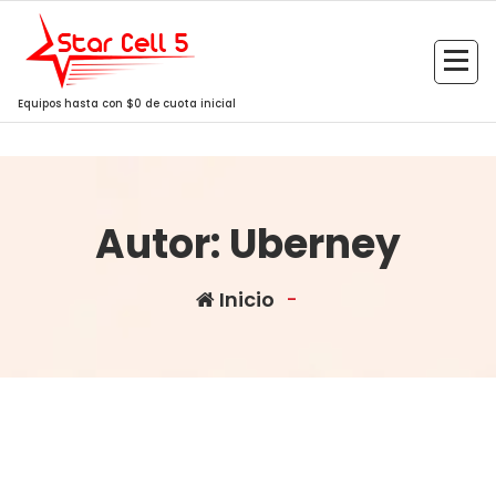
Saltar
al
contenido
Equipos hasta con $0 de cuota inicial
Autor: Uberney
Inicio
-