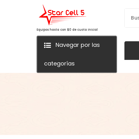
Saltar
al
contenido
Equipos hasta con $0 de cuota inicial
Navegar por las
categorías