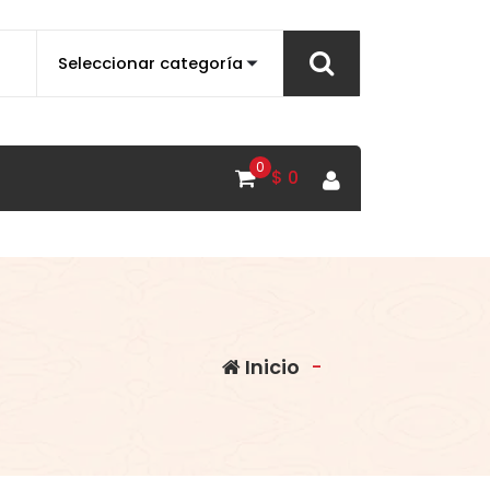
0
$
0
Inicio
-