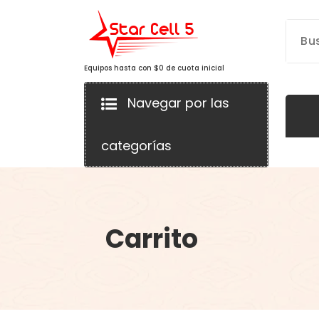
Saltar
al
contenido
Equipos hasta con $0 de cuota inicial
Navegar por las
categorías
Carrito