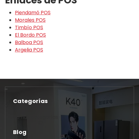
Enlaces de POS
Piendamó POS
Morales POS
Timbío POS
El Bordo POS
Balboa POS
Argelia POS
Categorías
No hay categorías
Blog