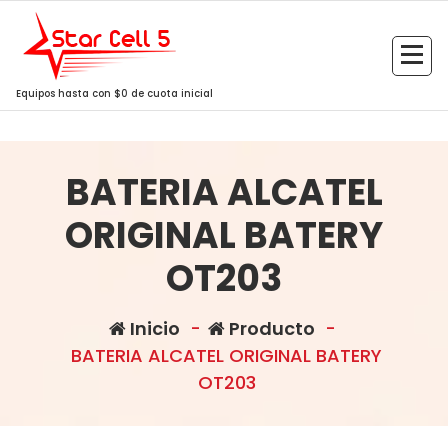
Saltar
al
contenido
Equipos hasta con $0 de cuota inicial
BATERIA ALCATEL
ORIGINAL BATERY
OT203
Inicio
-
Producto
-
BATERIA ALCATEL ORIGINAL BATERY
OT203