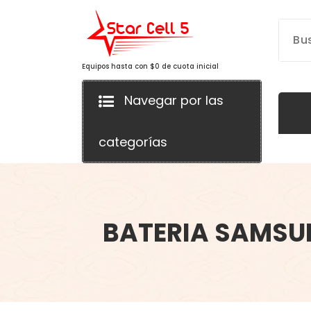
Saltar
al
contenido
Equipos hasta con $0 de cuota inicial
Navegar por las
categorías
BATERIA SAMSU