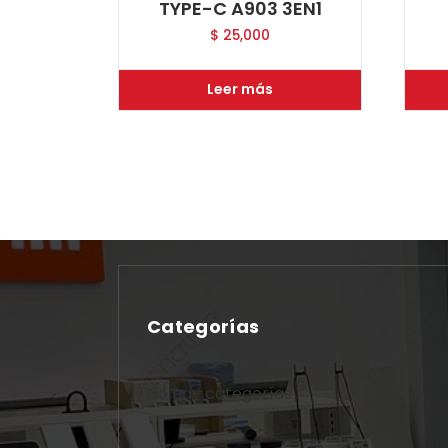
TYPE-C A903 3EN1
$
25,000
Leer más
Categorías
No hay categorías