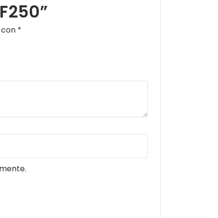
 F250”
s con
*
omente.