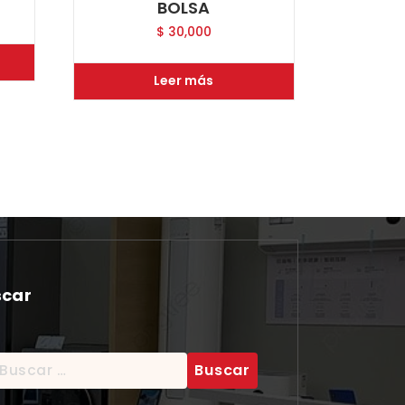
BOLSA
$
30,000
Leer más
scar
scar: