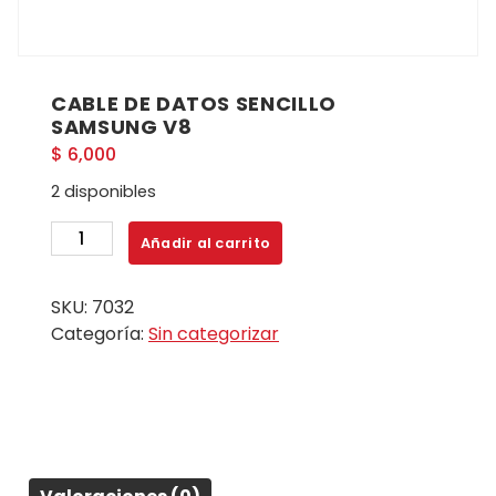
CABLE DE DATOS SENCILLO
SAMSUNG V8
$
6,000
2 disponibles
CABLE
Añadir al carrito
DE
DATOS
SKU:
7032
SENCILLO
Categoría:
Sin categorizar
SAMSUNG
V8
cantidad