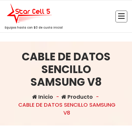
Saltar
al
contenido
Equipos hasta con $0 de cuota inicial
CABLE DE DATOS
SENCILLO
SAMSUNG V8
Inicio
-
Producto
-
CABLE DE DATOS SENCILLO SAMSUNG
V8