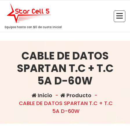
Saltar
al
contenido
Equipos hasta con $0 de cuota inicial
CABLE DE DATOS
SPARTAN T.C + T.C
5A D-60W
Inicio
-
Producto
-
CABLE DE DATOS SPARTAN T.C + T.C
5A D-60W