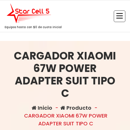
Saltar
al
contenido
Equipos hasta con $0 de cuota inicial
CARGADOR XIAOMI
67W POWER
ADAPTER SUIT TIPO
C
Inicio
-
Producto
-
CARGADOR XIAOMI 67W POWER
ADAPTER SUIT TIPO C