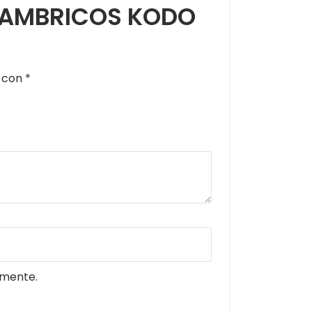
NALAMBRICOS KODO
s con
*
omente.