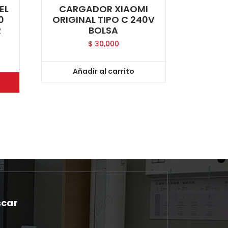
EL
CARGADOR XIAOMI
0
ORIGINAL TIPO C 240V
R
BOLSA
$
30,000
Añadir al carrito
scar