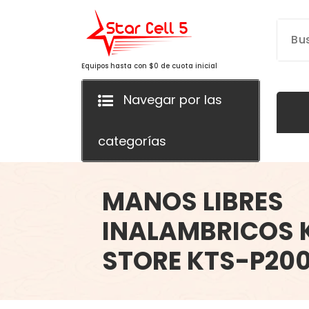
Saltar
al
contenido
Equipos hasta con $0 de cuota inicial
Navegar por las
categorías
MANOS LIBRES
INALAMBRICOS 
STORE KTS-P20