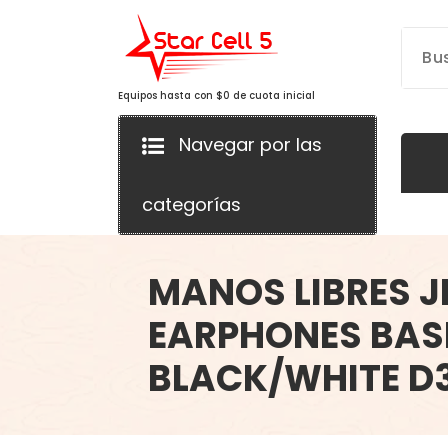
Saltar
al
contenido
Equipos hasta con $0 de cuota inicial
Navegar por las
categorías
MANOS LIBRES J
EARPHONES BAS
BLACK/WHITE D