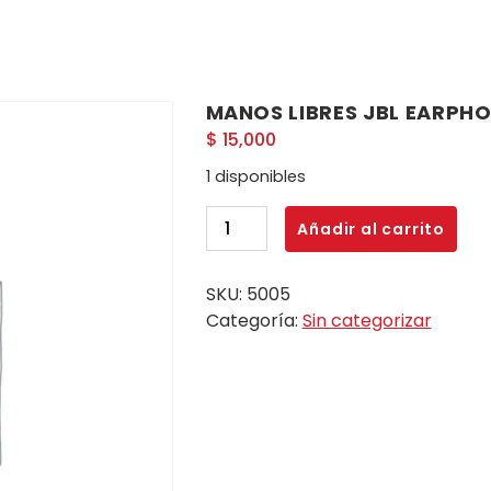
MANOS LIBRES JBL EARPHO
$
15,000
1 disponibles
MANOS
Añadir al carrito
LIBRES
JBL
SKU:
5005
EARPHONES
Categoría:
Sin categorizar
BASIC
BLACK/WHITE
D3
cantidad