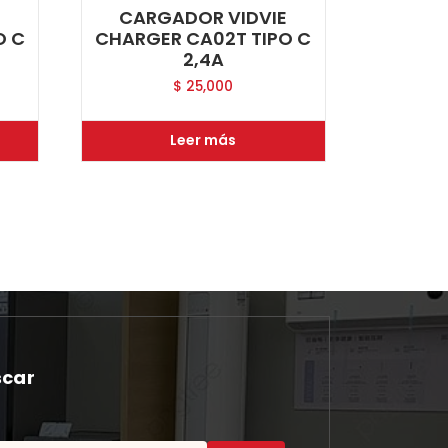
E
CARGADOR VIDVIE
O C
CHARGER CA02T TIPO C
2,4A
$
25,000
Leer más
scar