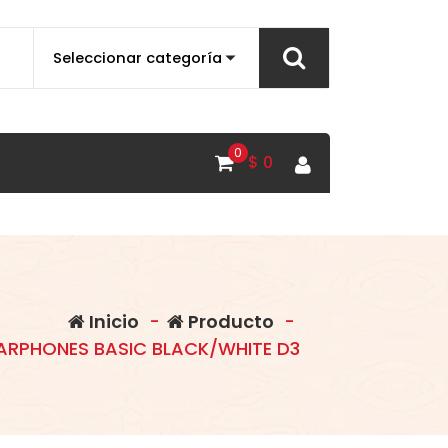
0
$
0
Inicio
-
Producto
-
EARPHONES BASIC BLACK/WHITE D3