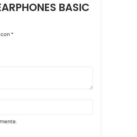
L EARPHONES BASIC
s con
*
omente.