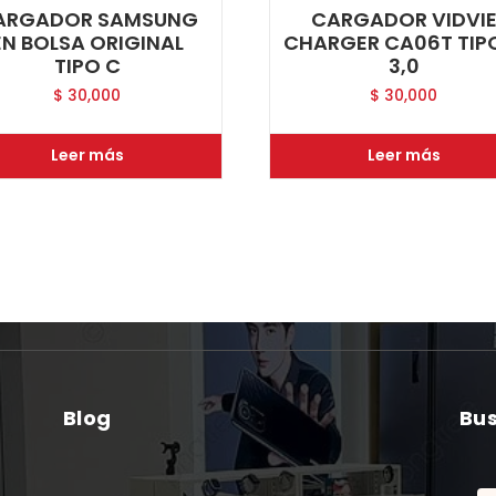
ARGADOR SAMSUNG
CARGADOR VIDVI
EN BOLSA ORIGINAL
CHARGER CA06T TIP
TIPO C
3,0
$
30,000
$
30,000
Leer más
Leer más
Blog
Bu