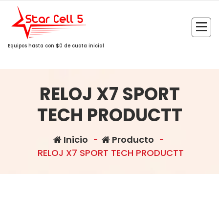
Saltar
al
contenido
Equipos hasta con $0 de cuota inicial
RELOJ X7 SPORT
TECH PRODUCTT
Inicio
-
Producto
-
RELOJ X7 SPORT TECH PRODUCTT