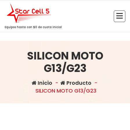
Saltar
al
contenido
Equipos hasta con $0 de cuota inicial
SILICON MOTO
G13/G23
Inicio
-
Producto
-
SILICON MOTO G13/G23