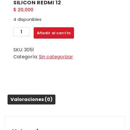
SILICON REDMI 12
$
20,000
4 disponibles
SILICON
Añadir al carrito
REDMI
12
SKU:
3051
cantidad
Categoría:
Sin categorizar
Valoraciones (0)