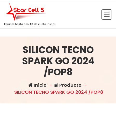
Saltar
al
contenido
Equipos hasta con $0 de cuota inicial
SILICON TECNO
SPARK GO 2024
/POP8
Inicio
-
Producto
-
SILICON TECNO SPARK GO 2024 /POP8