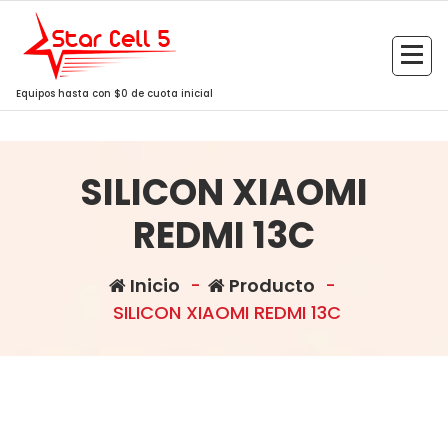
Saltar
al
contenido
Equipos hasta con $0 de cuota inicial
SILICON XIAOMI
REDMI 13C
Inicio
-
Producto
-
SILICON XIAOMI REDMI 13C