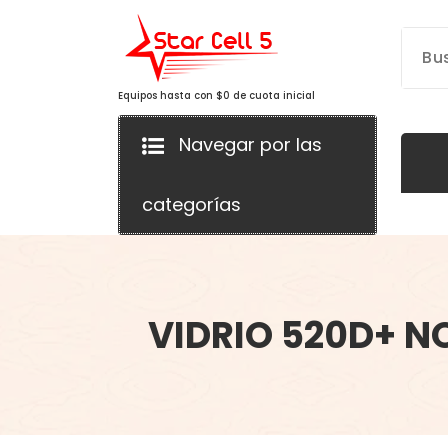
Saltar
al
contenido
Equipos hasta con $0 de cuota inicial
Navegar por las
categorías
VIDRIO 520D+ NOT