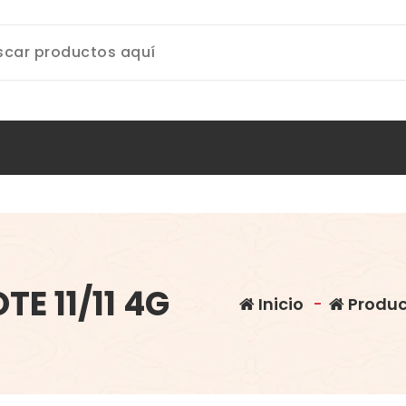
E 11/11 4G
Inicio
-
Produc