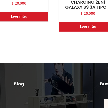
CHARGING 2EN1
$
20,000
GALAXY S9 3A TIPO
$
20,000
Leer más
Leer más
Blog
Bu
Bu