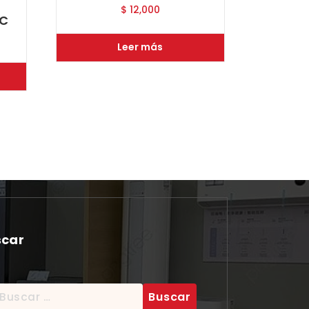
$
12,000
 C
Leer más
scar
scar: