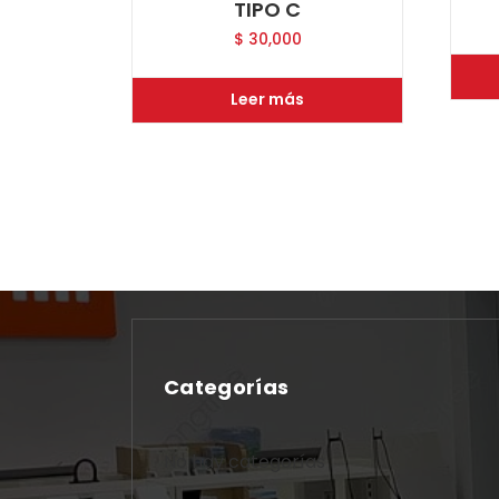
TIPO C
$
30,000
Leer más
Categorías
No hay categorías