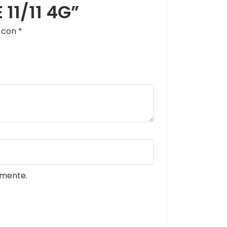
 11/11 4G”
s con
*
omente.