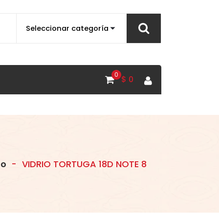
0
$
0
to
-
VIDRIO TORTUGA 18D NOTE 8