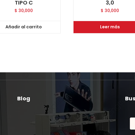
TIPO C
3,0
$
30,000
$
30,000
Añadir al carrito
Leer más
Blog
Bu
Bu