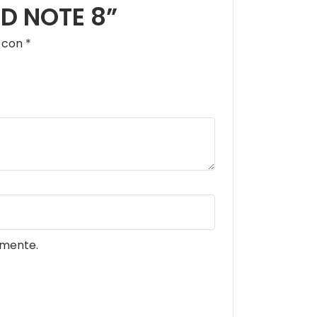
8D NOTE 8”
s con
*
omente.