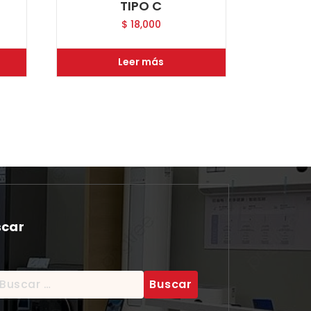
TIPO C
$
18,000
Leer más
scar
scar: