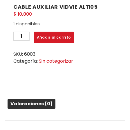
CABLE AUXILIAR VIDVIE AL1105
$
10,000
1 disponibles
CABLE
Añadir al carrito
AUXILIAR
VIDVIE
SKU:
6003
AL1105
Categoría:
Sin categorizar
cantidad
Valoraciones (0)