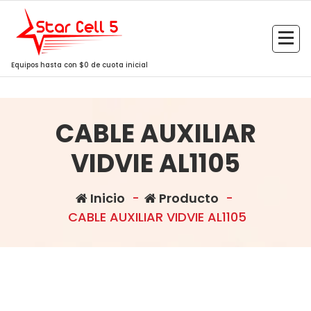
Saltar
al
contenido
Equipos hasta con $0 de cuota inicial
CABLE AUXILIAR
VIDVIE AL1105
Inicio
-
Producto
-
CABLE AUXILIAR VIDVIE AL1105