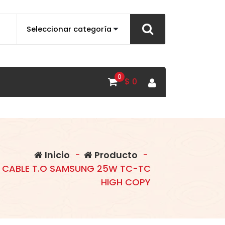
0
$
0
Inicio
-
Producto
-
 CABLE T.O SAMSUNG 25W TC-TC
HIGH COPY