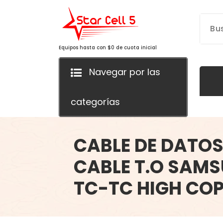
Saltar
al
contenido
Equipos hasta con $0 de cuota inicial
Navegar por las
categorías
CABLE DE DATO
CABLE T.O SAM
TC-TC HIGH CO