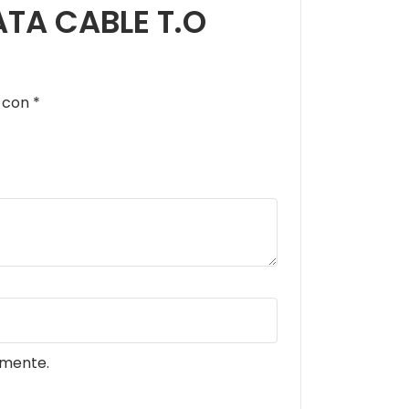
ATA CABLE T.O
s con
*
omente.