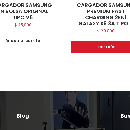
ARGADOR SAMSUNG
CARGADOR SAMSU
EN BOLSA ORIGINAL
PREMIUM FAST
TIPO V8
CHARGING 2EN1
GALAXY S9 3A TIPO
$
25,000
$
20,000
Añadir al carrito
Leer más
Blog
Bu