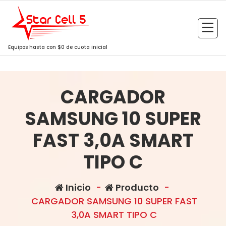
Saltar
al
contenido
Equipos hasta con $0 de cuota inicial
CARGADOR
SAMSUNG 10 SUPER
FAST 3,0A SMART
TIPO C
Inicio
-
Producto
-
CARGADOR SAMSUNG 10 SUPER FAST
3,0A SMART TIPO C