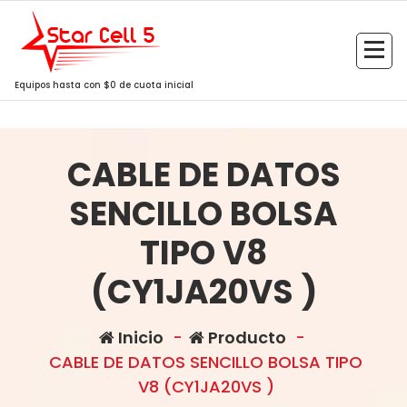
Saltar
al
contenido
Equipos hasta con $0 de cuota inicial
CABLE DE DATOS
SENCILLO BOLSA
TIPO V8
(CY1JA20VS )
Inicio
-
Producto
-
CABLE DE DATOS SENCILLO BOLSA TIPO
V8 (CY1JA20VS )