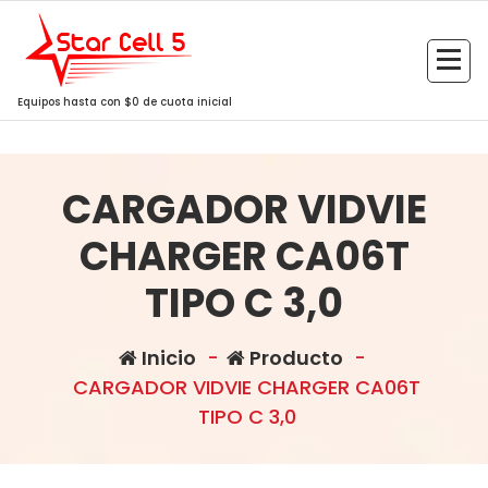
Saltar
al
contenido
Equipos hasta con $0 de cuota inicial
CARGADOR VIDVIE
CHARGER CA06T
TIPO C 3,0
Inicio
-
Producto
-
CARGADOR VIDVIE CHARGER CA06T
TIPO C 3,0