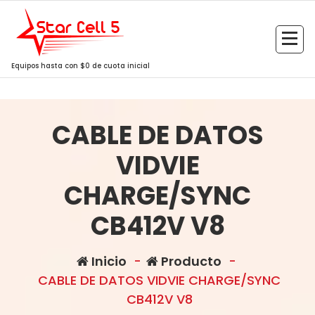
Saltar
al
contenido
Equipos hasta con $0 de cuota inicial
CABLE DE DATOS
VIDVIE
CHARGE/SYNC
CB412V V8
Inicio
-
Producto
-
CABLE DE DATOS VIDVIE CHARGE/SYNC
CB412V V8