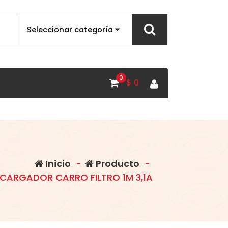
0
$
0
Inicio
-
Producto
-
CARGADOR CARRO FILTRO 1M 3,1A