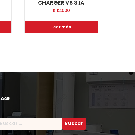
CHARGER V8 3.1A
$
12,000
Leer más
scar
scar: