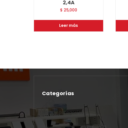
2,4A
$
25,000
Leer más
Categorías
No hay categorías