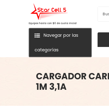
Saltar
al
contenido
Equipos hasta con $0 de cuota inicial
Navegar por las
categorías
CARGADOR CARR
1M 3,1A