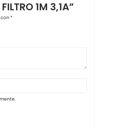
FILTRO 1M 3,1A”
s con
*
omente.