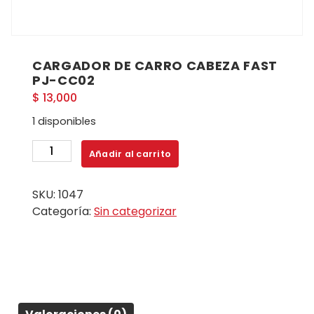
CARGADOR DE CARRO CABEZA FAST
PJ-CC02
$
13,000
1 disponibles
CARGADOR
Añadir al carrito
DE
CARRO
SKU:
1047
CABEZA
Categoría:
Sin categorizar
FAST
PJ-
CC02
cantidad