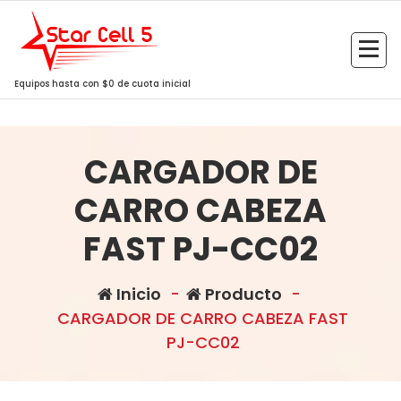
Saltar
al
contenido
Equipos hasta con $0 de cuota inicial
CARGADOR DE
CARRO CABEZA
FAST PJ-CC02
Inicio
-
Producto
-
CARGADOR DE CARRO CABEZA FAST
PJ-CC02