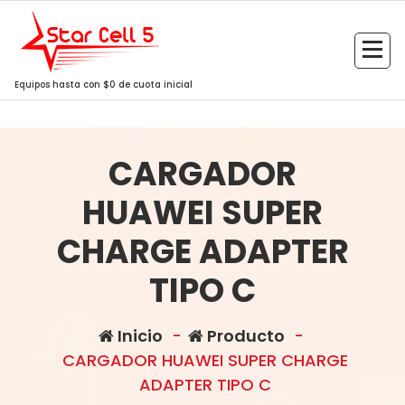
Saltar
al
contenido
Equipos hasta con $0 de cuota inicial
CARGADOR
HUAWEI SUPER
CHARGE ADAPTER
TIPO C
Inicio
-
Producto
-
CARGADOR HUAWEI SUPER CHARGE
ADAPTER TIPO C