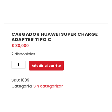
CARGADOR HUAWEI SUPER CHARGE
ADAPTER TIPO C
$
30,000
2 disponibles
CARGADOR
Añadir al carrito
HUAWEI
SUPER
SKU:
1009
CHARGE
Categoría:
Sin categorizar
ADAPTER
TIPO
C
cantidad