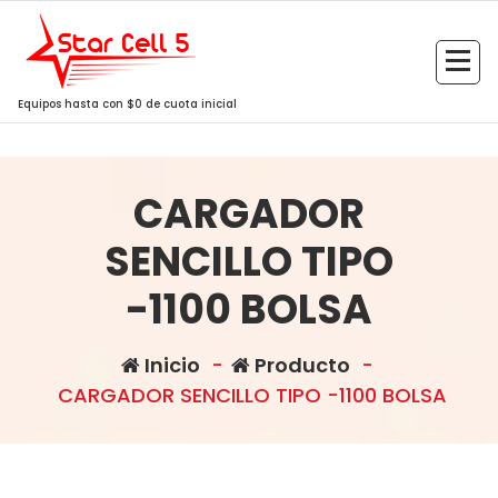
Saltar
al
contenido
Equipos hasta con $0 de cuota inicial
CARGADOR
SENCILLO TIPO
-1100 BOLSA
Inicio
-
Producto
-
CARGADOR SENCILLO TIPO -1100 BOLSA