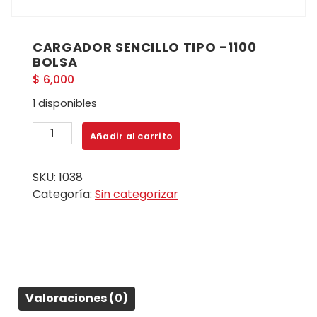
CARGADOR SENCILLO TIPO -1100
BOLSA
$
6,000
1 disponibles
CARGADOR
Añadir al carrito
SENCILLO
TIPO
SKU:
1038
-1100
Categoría:
Sin categorizar
BOLSA
cantidad
Valoraciones (0)