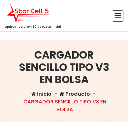
Saltar
al
contenido
Equipos hasta con $0 de cuota inicial
CARGADOR
SENCILLO TIPO V3
EN BOLSA
Inicio
-
Producto
-
CARGADOR SENCILLO TIPO V3 EN
BOLSA