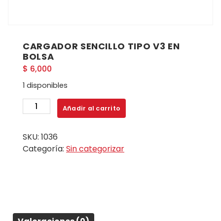
CARGADOR SENCILLO TIPO V3 EN
BOLSA
$
6,000
1 disponibles
CARGADOR
Añadir al carrito
SENCILLO
TIPO
SKU:
1036
V3
Categoría:
Sin categorizar
EN
BOLSA
cantidad