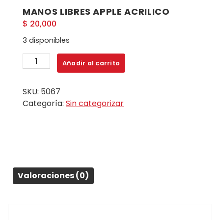
MANOS LIBRES APPLE ACRILICO
$
20,000
3 disponibles
MANOS
Añadir al carrito
LIBRES
APPLE
SKU:
5067
ACRILICO
Categoría:
Sin categorizar
cantidad
Valoraciones (0)