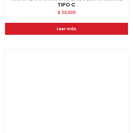
TIPO C
$
30,000
Leer más