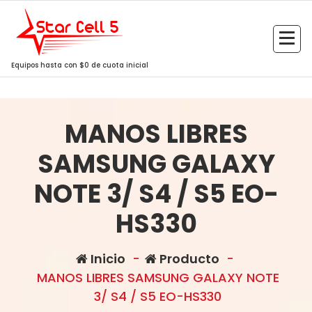
Saltar
al
contenido
Equipos hasta con $0 de cuota inicial
MANOS LIBRES
SAMSUNG GALAXY
NOTE 3/ S4 / S5 EO-
HS330
Inicio
-
Producto
-
MANOS LIBRES SAMSUNG GALAXY NOTE
3/ S4 / S5 EO-HS330