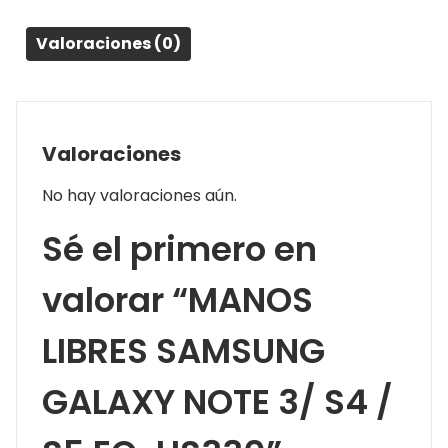
EO-
Valoraciones (0)
HS330
cantidad
Valoraciones
No hay valoraciones aún.
Sé el primero en
valorar “MANOS
LIBRES SAMSUNG
GALAXY NOTE 3/ S4 /