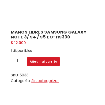
MANOS LIBRES SAMSUNG GALAXY
NOTE 3/ S4 / S5 EO-HS330
$
12,000
1 disponibles
MANOS
Añadir al carrito
LIBRES
SAMSUNG
SKU:
5033
GALAXY
Categoría:
Sin categorizar
NOTE
3/
S4
/
S5