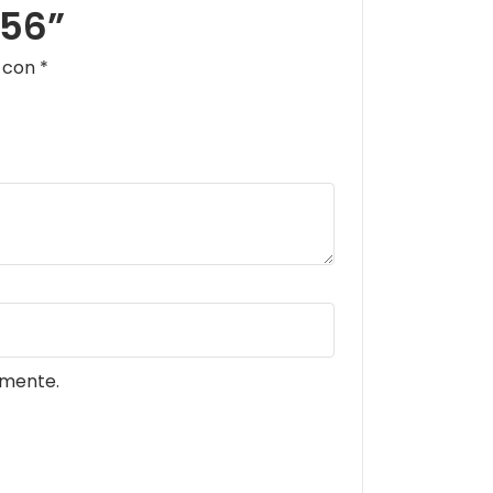
056”
s con
*
omente.