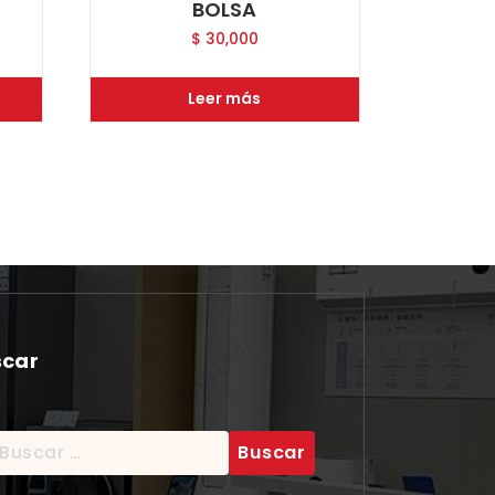
BOLSA
$
30,000
Leer más
scar
scar: