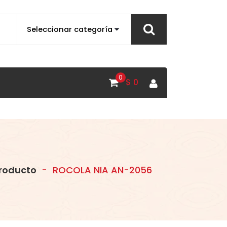
0
$
0
roducto
-
ROCOLA NIA AN-2056