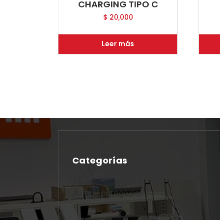
CHARGING TIPO C
$
20,000
Leer más
Categorías
No hay categorías