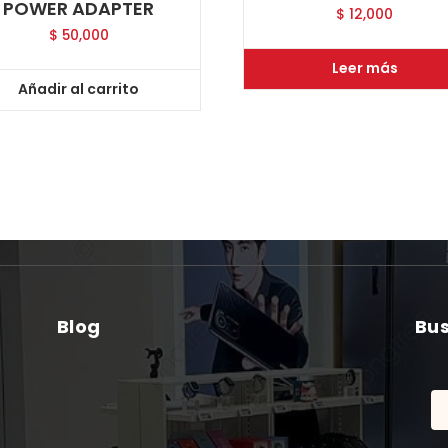
POWER ADAPTER
$
12,000
$
50,000
Leer más
Añadir al carrito
Blog
Bu
Bu