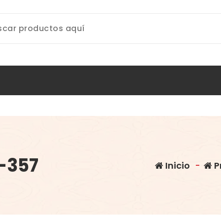
-357
Inicio
-
P