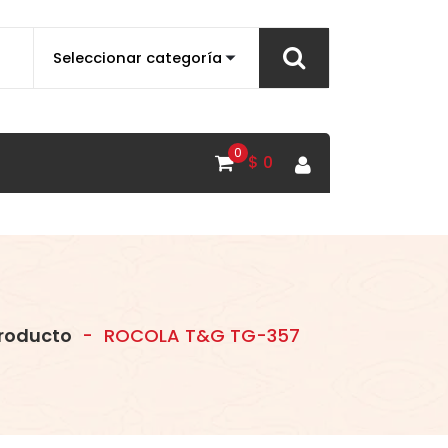
0
$
0
roducto
-
ROCOLA T&G TG-357