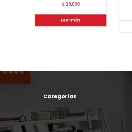
$
20,000
Leer más
Categorías
No hay categorías