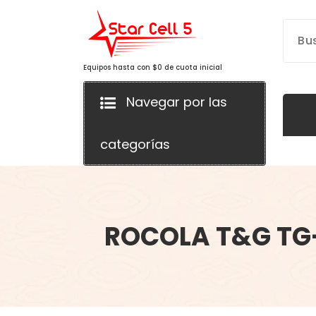
Saltar
al
contenido
Equipos hasta con $0 de cuota inicial
Navegar por las
categorías
ROCOLA T&G TG