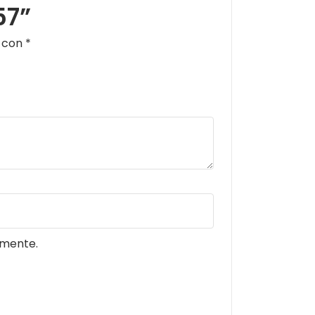
57”
s con
*
omente.