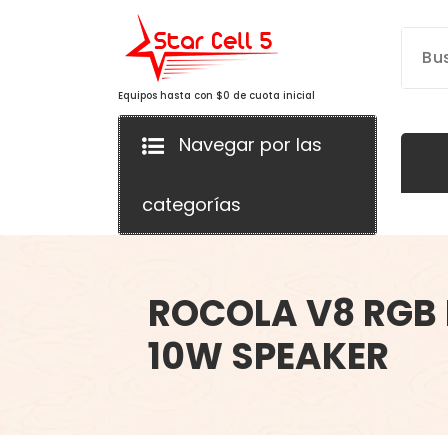
Saltar
al
contenido
Equipos hasta con $0 de cuota inicial
Navegar por las
categorías
ROCOLA V8 RGB 
10W SPEAKER