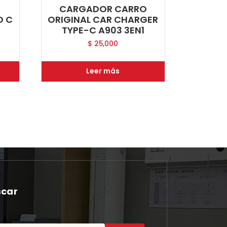
E
CARGADOR CARRO
O C
ORIGINAL CAR CHARGER
TYPE-C A903 3EN1
$
25,000
Leer más
scar