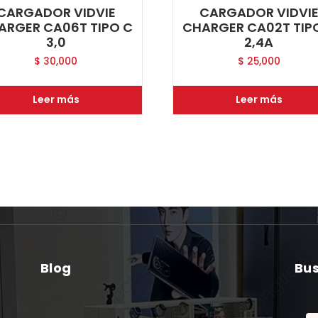
CARGADOR VIDVIE
CARGADOR VIDVI
ARGER CA06T TIPO C
CHARGER CA02T TIP
3,0
2,4A
$
30,000
$
25,000
Leer más
Leer más
Blog
Bu