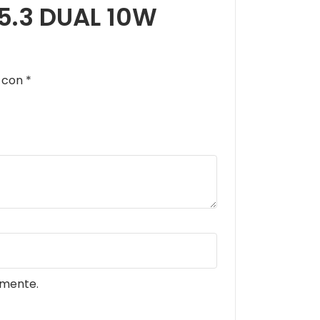
T5.3 DUAL 10W
s con
*
omente.