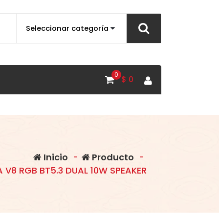
0
$
0
Inicio
-
Producto
-
 V8 RGB BT5.3 DUAL 10W SPEAKER