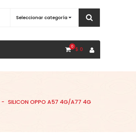
0
$
0
-
SILICON OPPO A57 4G/A77 4G