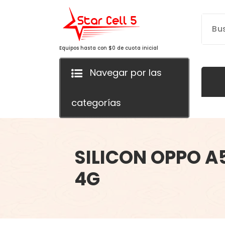
Saltar
al
contenido
Equipos hasta con $0 de cuota inicial
Navegar por las
categorías
SILICON OPPO A
4G