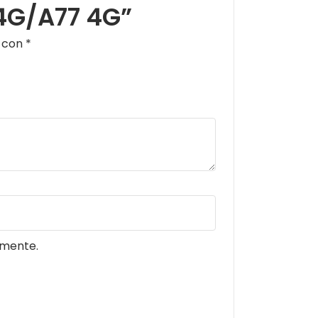
 4G/A77 4G”
s con
*
omente.