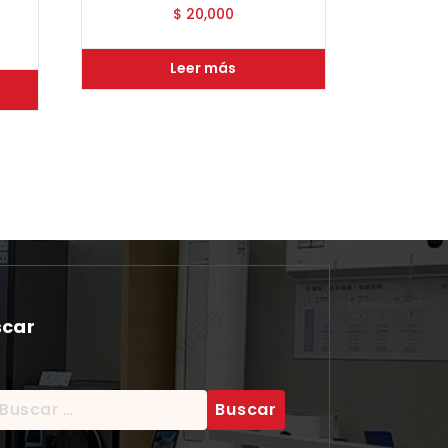
$
20,000
Leer más
scar
scar: