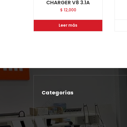
CHARGER V8 3.1A
$
12,000
Leer más
Categorías
No hay categorías