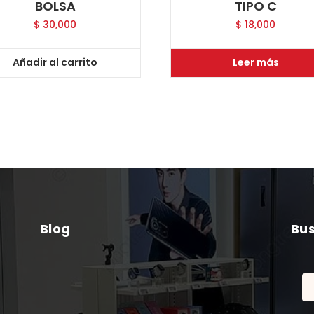
BOLSA
TIPO C
$
30,000
$
18,000
Añadir al carrito
Leer más
Blog
Bu
Bu