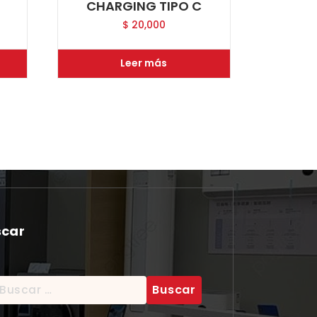
CHARGING TIPO C
$
20,000
Leer más
scar
scar: