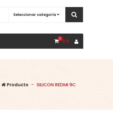
0
$
0
-
Producto
-
SILICON REDMI 9C