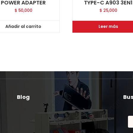
POWER ADAPTER
TYPE-C A903 3EN1
$
50,000
$
25,000
Añadir al carrito
Leer más
Blog
Bu
Bu