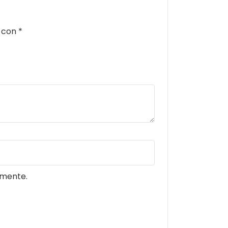
s con
*
omente.