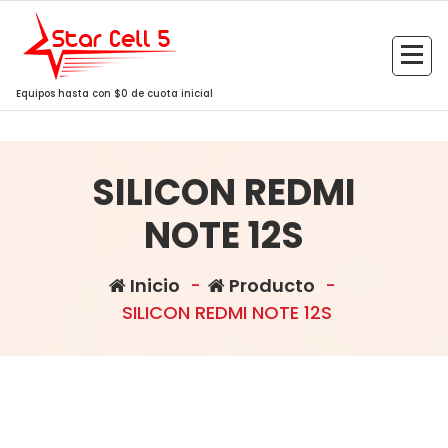
Saltar
al
contenido
Equipos hasta con $0 de cuota inicial
SILICON REDMI
NOTE 12S
Inicio
-
Producto
-
SILICON REDMI NOTE 12S