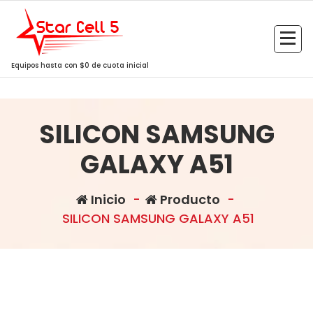
Saltar
al
contenido
Equipos hasta con $0 de cuota inicial
SILICON SAMSUNG
GALAXY A51
Inicio
-
Producto
-
SILICON SAMSUNG GALAXY A51