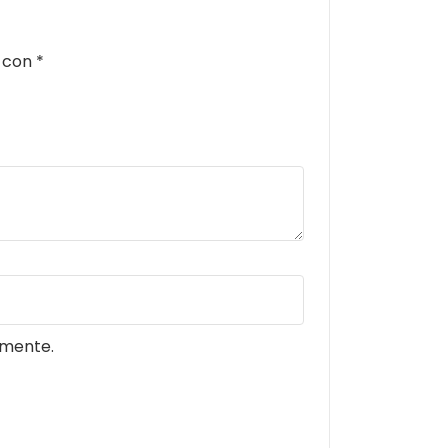
s con
*
omente.