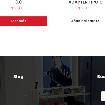
3,0
ADAPTER TIPO C
$
30,000
$
30,000
Leer más
Añadir al carrito
Blog
Bu
Bu