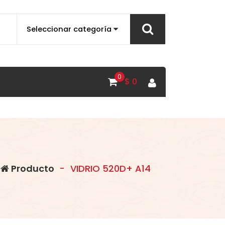
0
$
0
Producto
-
VIDRIO 520D+ A14