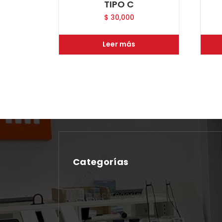
TIPO C
$
30,000
Leer más
Categorías
No hay categorías