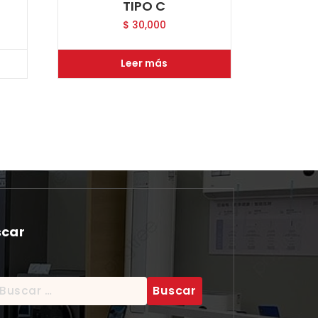
TIPO C
$
30,000
Leer más
scar
scar: