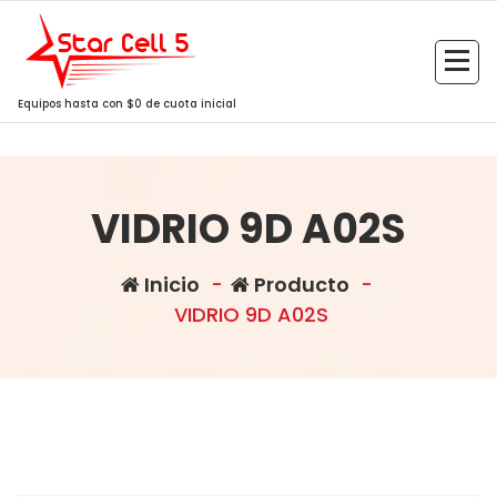
Saltar
al
contenido
Equipos hasta con $0 de cuota inicial
VIDRIO 9D A02S
Inicio
-
Producto
-
VIDRIO 9D A02S