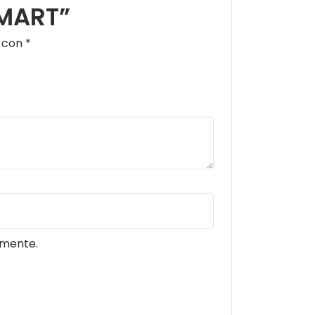
SMART”
s con
*
omente.