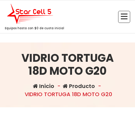
Saltar
al
contenido
Equipos hasta con $0 de cuota inicial
VIDRIO TORTUGA
18D MOTO G20
Inicio
-
Producto
-
VIDRIO TORTUGA 18D MOTO G20