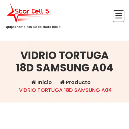
Saltar
al
contenido
Equipos hasta con $0 de cuota inicial
VIDRIO TORTUGA
18D SAMSUNG A04
Inicio
-
Producto
-
VIDRIO TORTUGA 18D SAMSUNG A04