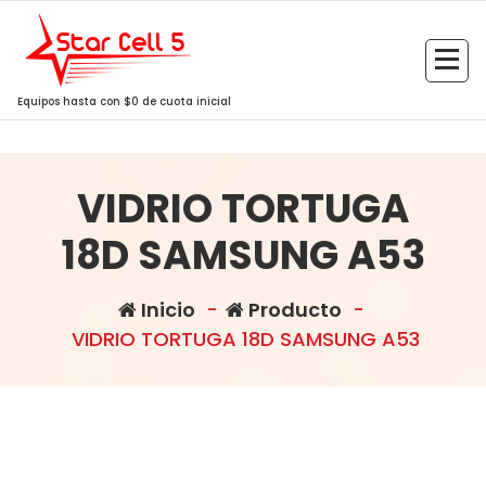
Saltar
al
contenido
Equipos hasta con $0 de cuota inicial
VIDRIO TORTUGA
18D SAMSUNG A53
Inicio
-
Producto
-
VIDRIO TORTUGA 18D SAMSUNG A53