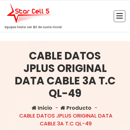
Saltar
al
contenido
Equipos hasta con $0 de cuota inicial
CABLE DATOS
JPLUS ORIGINAL
DATA CABLE 3A T.C
QL-49
Inicio
-
Producto
-
CABLE DATOS JPLUS ORIGINAL DATA
CABLE 3A T.C QL-49