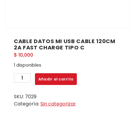
CABLE DATOS MI USB CABLE 120CM
2A FAST CHARGE TIPO C
$
10,000
1 disponibles
CABLE
Añadir al carrito
DATOS
MI
SKU:
7029
USB
Categoría:
Sin categorizar
CABLE
120CM
2A
FAST
CHARGE