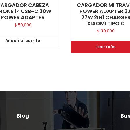
CARGADOR CABEZA
CARGADOR MI TRAV
PHONE 14 USB-C 30W
POWER ADAPTER 3.
POWER ADAPTER
27W 2IN1 CHARGE
XIAOMI TIPO C
$
50,000
$
30,000
Añadir al carrito
Leer más
Blog
Bu