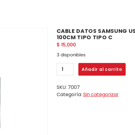
CABLE DATOS SAMSUNG US
100CM TIPO TIPO C
$
15,000
3 disponibles
CABLE
Añadir al carrito
DATOS
SAMSUNG
SKU:
7007
USB
Categoría:
Sin categorizar
CALBLE
5A
FAST
CHARGE
100CM
TIPO