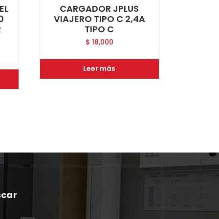
EL
CARGADOR JPLUS
0
VIAJERO TIPO C 2,4A
R
TIPO C
$
18,000
Leer más
scar