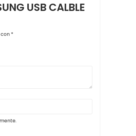
MSUNG USB CALBLE
s con
*
omente.