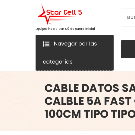
Saltar
al
contenido
Equipos hasta con $0 de cuota inicial
Navegar por las
categorías
CABLE DATOS S
CALBLE 5A FAST
100CM TIPO TIPO