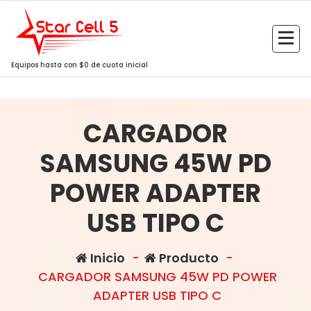
Saltar
al
contenido
Equipos hasta con $0 de cuota inicial
CARGADOR
SAMSUNG 45W PD
POWER ADAPTER
USB TIPO C
Inicio
-
Producto
-
CARGADOR SAMSUNG 45W PD POWER
ADAPTER USB TIPO C